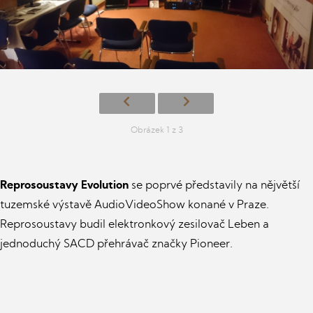
Obrázek 1 z 3
Reprosoustavy Evolution
se poprvé představily na nějvětší
tuzemské výstavě AudioVideoShow konané v Praze.
Reprosoustavy budil elektronkový zesilovač Leben a
jednoduchý SACD přehrávač značky Pioneer.