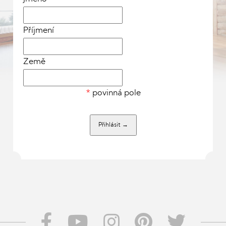
Příjmení
Země
*
povinná pole
Přihlásit
→