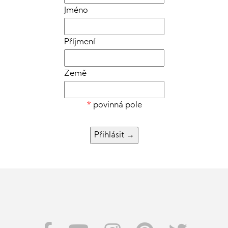
Jméno
Příjmení
Země
*
povinná pole
Přihlásit
→