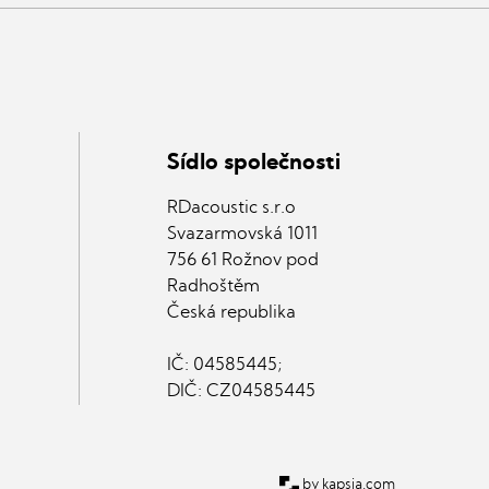
Sídlo společnosti
RDacoustic s.r.o
Svazarmovská 1011
756 61 Rožnov pod
Radhoštěm
Česká republika
IČ: 04585445;
DIČ: CZ04585445
kapsia.com
by