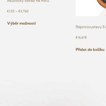
Akustický obraz na míru
Rozpětí
€
120
–
€
3,760
cen:
Tento
Výběr možností
€120
produkt
Reprosoustavy E
až
má
€3,760
€
16,618
více
variant.
Přidat do košíku
Možnosti
lze
vybrat
na
stránce
produktu